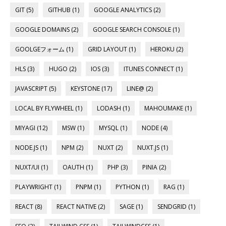
GIT (5)
GITHUB (1)
GOOGLE ANALYTICS (2)
GOOGLE DOMAINS (2)
GOOGLE SEARCH CONSOLE (1)
GOOLGEフォーム (1)
GRID LAYOUT (1)
HEROKU (2)
HLS (3)
HUGO (2)
IOS (3)
ITUNES CONNECT (1)
JAVASCRIPT (5)
KEYSTONE (17)
LINE@ (2)
LOCAL BY FLYWHEEL (1)
LODASH (1)
MAHOUMAKE (1)
MIYAGI (12)
MSW (1)
MYSQL (1)
NODE (4)
NODE.JS (1)
NPM (2)
NUXT (2)
NUXT.JS (1)
NUXT/UI (1)
OAUTH (1)
PHP (3)
PINIA (2)
PLAYWRIGHT (1)
PNPM (1)
PYTHON (1)
RAG (1)
REACT (8)
REACT NATIVE (2)
SAGE (1)
SENDGRID (1)