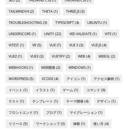
SEO (2)
TAILWIND CSS (1)
TAILWINDCSS (1)
TAILWINDV4 (2)
THETA (1)
THREE.JS (3)
TROUBLESHOOTING (3)
TYPESCRIPT (4)
UBUNTU (1)
UNDERSCORE (1)
UNITY (22)
VEE-VALIDATE (1)
VITE (1)
VITEST (1)
VR (5)
VUE (7)
VUE 3 (3)
VUE.JS (4)
VUE2 (1)
VUE3 (3)
VUETIFY (2)
WEB (4)
WEBGL (2)
WEBHOOKS (1)
WEB開発 (2)
WINDOWS (1)
WORDPRESS (5)
XCODE (4)
アイコン (1)
アクセス解析 (1)
イベント (1)
イラスト (1)
ゲーム (1)
コマンド (9)
テスト (1)
テンプレート (1)
テーマ開発 (4)
デザイン (1)
フロントエンド (1)
ブログ (1)
マイグレーション (1)
リリース (5)
ワークショップ (3)
体験 (1)
使い方 (4)