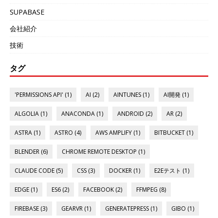
SUPABASE
会社紹介
技術
タグ
'PERMISSIONS API' (1)
AI (2)
AINTUNES (1)
AI開発 (1)
ALGOLIA (1)
ANACONDA (1)
ANDROID (2)
AR (2)
ASTRA (1)
ASTRO (4)
AWS AMPLIFY (1)
BITBUCKET (1)
BLENDER (6)
CHROME REMOTE DESKTOP (1)
CLAUDE CODE (5)
CSS (3)
DOCKER (1)
E2Eテスト (1)
EDGE (1)
ES6 (2)
FACEBOOK (2)
FFMPEG (8)
FIREBASE (3)
GEARVR (1)
GENERATEPRESS (1)
GIBO (1)