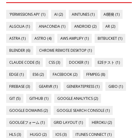
'PERMISSIONS API' (1)
AI (2)
AINTUNES (1)
AI開発 (1)
ALGOLIA (1)
ANACONDA (1)
ANDROID (2)
AR (2)
ASTRA (1)
ASTRO (4)
AWS AMPLIFY (1)
BITBUCKET (1)
BLENDER (6)
CHROME REMOTE DESKTOP (1)
CLAUDE CODE (5)
CSS (3)
DOCKER (1)
E2Eテスト (1)
EDGE (1)
ES6 (2)
FACEBOOK (2)
FFMPEG (8)
FIREBASE (3)
GEARVR (1)
GENERATEPRESS (1)
GIBO (1)
GIT (5)
GITHUB (1)
GOOGLE ANALYTICS (2)
GOOGLE DOMAINS (2)
GOOGLE SEARCH CONSOLE (1)
GOOLGEフォーム (1)
GRID LAYOUT (1)
HEROKU (2)
HLS (3)
HUGO (2)
IOS (3)
ITUNES CONNECT (1)