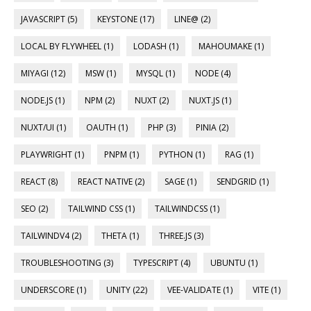
JAVASCRIPT (5)
KEYSTONE (17)
LINE@ (2)
LOCAL BY FLYWHEEL (1)
LODASH (1)
MAHOUMAKE (1)
MIYAGI (12)
MSW (1)
MYSQL (1)
NODE (4)
NODE.JS (1)
NPM (2)
NUXT (2)
NUXT.JS (1)
NUXT/UI (1)
OAUTH (1)
PHP (3)
PINIA (2)
PLAYWRIGHT (1)
PNPM (1)
PYTHON (1)
RAG (1)
REACT (8)
REACT NATIVE (2)
SAGE (1)
SENDGRID (1)
SEO (2)
TAILWIND CSS (1)
TAILWINDCSS (1)
TAILWINDV4 (2)
THETA (1)
THREE.JS (3)
TROUBLESHOOTING (3)
TYPESCRIPT (4)
UBUNTU (1)
UNDERSCORE (1)
UNITY (22)
VEE-VALIDATE (1)
VITE (1)