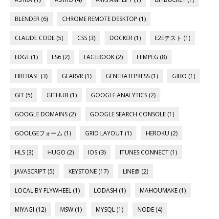
BLENDER (6)
CHROME REMOTE DESKTOP (1)
CLAUDE CODE (5)
CSS (3)
DOCKER (1)
E2Eテスト (1)
EDGE (1)
ES6 (2)
FACEBOOK (2)
FFMPEG (8)
FIREBASE (3)
GEARVR (1)
GENERATEPRESS (1)
GIBO (1)
GIT (5)
GITHUB (1)
GOOGLE ANALYTICS (2)
GOOGLE DOMAINS (2)
GOOGLE SEARCH CONSOLE (1)
GOOLGEフォーム (1)
GRID LAYOUT (1)
HEROKU (2)
HLS (3)
HUGO (2)
IOS (3)
ITUNES CONNECT (1)
JAVASCRIPT (5)
KEYSTONE (17)
LINE@ (2)
LOCAL BY FLYWHEEL (1)
LODASH (1)
MAHOUMAKE (1)
MIYAGI (12)
MSW (1)
MYSQL (1)
NODE (4)