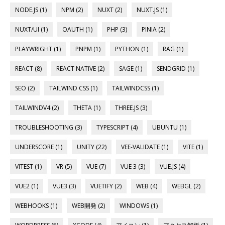
NODE.JS (1)
NPM (2)
NUXT (2)
NUXT.JS (1)
NUXT/UI (1)
OAUTH (1)
PHP (3)
PINIA (2)
PLAYWRIGHT (1)
PNPM (1)
PYTHON (1)
RAG (1)
REACT (8)
REACT NATIVE (2)
SAGE (1)
SENDGRID (1)
SEO (2)
TAILWIND CSS (1)
TAILWINDCSS (1)
TAILWINDV4 (2)
THETA (1)
THREE.JS (3)
TROUBLESHOOTING (3)
TYPESCRIPT (4)
UBUNTU (1)
UNDERSCORE (1)
UNITY (22)
VEE-VALIDATE (1)
VITE (1)
VITEST (1)
VR (5)
VUE (7)
VUE 3 (3)
VUE.JS (4)
VUE2 (1)
VUE3 (3)
VUETIFY (2)
WEB (4)
WEBGL (2)
WEBHOOKS (1)
WEB開発 (2)
WINDOWS (1)