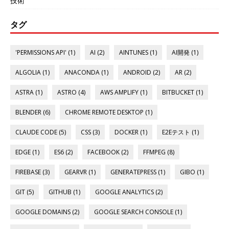
技術
タグ
'PERMISSIONS API' (1)
AI (2)
AINTUNES (1)
AI開発 (1)
ALGOLIA (1)
ANACONDA (1)
ANDROID (2)
AR (2)
ASTRA (1)
ASTRO (4)
AWS AMPLIFY (1)
BITBUCKET (1)
BLENDER (6)
CHROME REMOTE DESKTOP (1)
CLAUDE CODE (5)
CSS (3)
DOCKER (1)
E2Eテスト (1)
EDGE (1)
ES6 (2)
FACEBOOK (2)
FFMPEG (8)
FIREBASE (3)
GEARVR (1)
GENERATEPRESS (1)
GIBO (1)
GIT (5)
GITHUB (1)
GOOGLE ANALYTICS (2)
GOOGLE DOMAINS (2)
GOOGLE SEARCH CONSOLE (1)