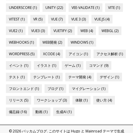
UNDERSCORE (1)
UNITY (22)
VEE-VALIDATE (1)
VITE (1)
VITEST (1)
VR (5)
VUE (7)
VUE 3 (3)
VUE.JS (4)
VUE2 (1)
VUE3 (3)
VUETIFY (2)
WEB (4)
WEBGL (2)
WEBHOOKS (1)
WEB開発 (2)
WINDOWS (1)
WORDPRESS (5)
XCODE (4)
アイコン (1)
アクセス解析 (1)
イベント (1)
イラスト (1)
ゲーム (1)
コマンド (9)
テスト (1)
テンプレート (1)
テーマ開発 (4)
デザイン (1)
フロントエンド (1)
ブログ (1)
マイグレーション (1)
リリース (5)
ワークショップ (3)
体験 (1)
使い方 (4)
備忘録 (16)
動画 (1)
生成AI (1)
© 2026 バッカムブログ.
このサイトは
Hugo
と
Mainroad
テーマで生成