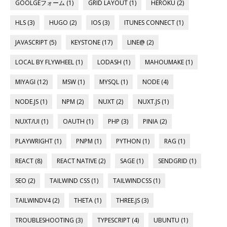
GOOLGEフォーム (1)
GRID LAYOUT (1)
HEROKU (2)
HLS (3)
HUGO (2)
IOS (3)
ITUNES CONNECT (1)
JAVASCRIPT (5)
KEYSTONE (17)
LINE@ (2)
LOCAL BY FLYWHEEL (1)
LODASH (1)
MAHOUMAKE (1)
MIYAGI (12)
MSW (1)
MYSQL (1)
NODE (4)
NODE.JS (1)
NPM (2)
NUXT (2)
NUXT.JS (1)
NUXT/UI (1)
OAUTH (1)
PHP (3)
PINIA (2)
PLAYWRIGHT (1)
PNPM (1)
PYTHON (1)
RAG (1)
REACT (8)
REACT NATIVE (2)
SAGE (1)
SENDGRID (1)
SEO (2)
TAILWIND CSS (1)
TAILWINDCSS (1)
TAILWINDV4 (2)
THETA (1)
THREE.JS (3)
TROUBLESHOOTING (3)
TYPESCRIPT (4)
UBUNTU (1)