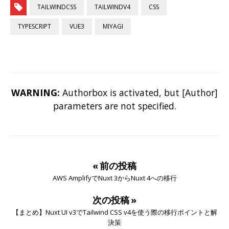
TAILWINDCSS
TAILWINDV4
CSS
TYPESCRIPT
VUE3
MIYAGI
WARNING:
Authorbox is activated, but [Author]
parameters are not specified.
« 前の投稿
AWS AmplifyでNuxt 3からNuxt 4への移行
次の投稿 »
【まとめ】Nuxt UI v3でTailwind CSS v4を使う際の移行ポイントと解
決策