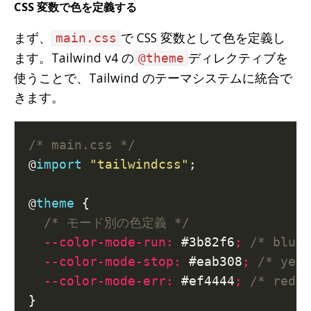
CSS 変数で色を定義する
まず、
で CSS 変数として色を定義し
main.css
ます。Tailwind v4 の
ディレクティブを
@theme
使うことで、Tailwind のテーマシステムに統合で
きます。
/* main.css */
@
import
"tailwindcss"
@
theme
/* モード別の色定義 */
--color-mode-run
:
 #3b82f6
;
/* blue
--color-mode-stop
:
 #eab308
;
/* yel
--color-mode-err
:
 #ef4444
;
/* red-