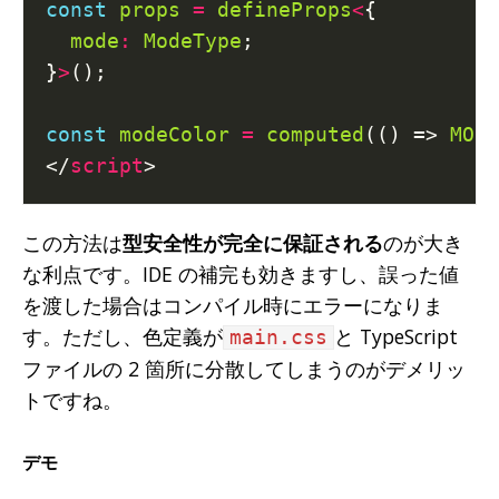
const
props
=
defineProps
<
mode
:
ModeType
}
>
const
modeColor
=
computed
(() => 
MODE
</
script
この方法は
型安全性が完全に保証される
のが大き
な利点です。IDE の補完も効きますし、誤った値
を渡した場合はコンパイル時にエラーになりま
す。ただし、色定義が
と TypeScript
main.css
ファイルの 2 箇所に分散してしまうのがデメリッ
トですね。
デモ