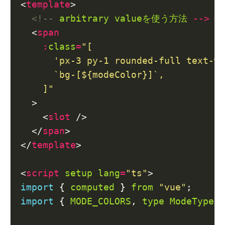
<
template
<!--
arbitrary
valueを使う方法
-->
  <
span
:
class
=
    ]"
    <
slot
  </
span
</
template
<
script
setup
lang
=
"ts"
import
 { 
computed
 } 
from
"vue"
import
 { 
MODE_COLORS
, 
type
ModeType
 }