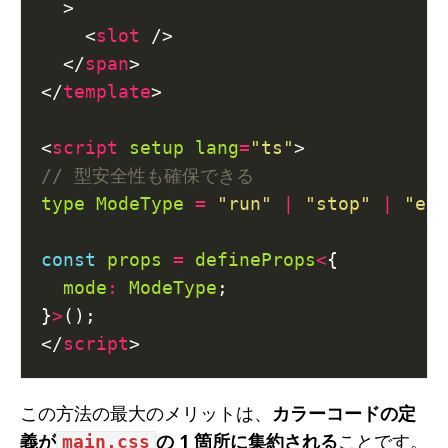
    <
slot
  </
span
</
template
<
script
setup
lang
=
"ts"
type
ModeType
=
"run"
|
"stop"
|
"err
const
props
=
defineProps
<
mode
:
ModeType
}
>
</
script
この方法の最大のメリットは、
カラーコードの定
義が
の 1 箇所に集約される
ことです。
main.css