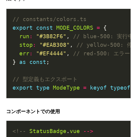
export
const
MODE_COLORS
=
run
:
"#3B82F6"
, 
stop
:
"#EAB308"
, 
err
:
"#EF4444"
, 
} 
as
const
export
type
ModeType
=
keyof
typeof
M
コンポーネントでの使用
<!--
StatusBadge
.
vue
-->