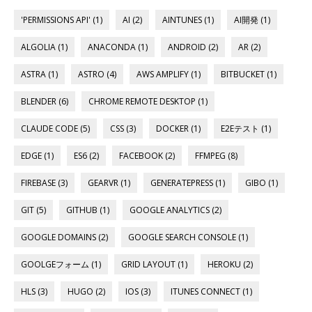
'PERMISSIONS API' (1)
AI (2)
AINTUNES (1)
AI開発 (1)
ALGOLIA (1)
ANACONDA (1)
ANDROID (2)
AR (2)
ASTRA (1)
ASTRO (4)
AWS AMPLIFY (1)
BITBUCKET (1)
BLENDER (6)
CHROME REMOTE DESKTOP (1)
CLAUDE CODE (5)
CSS (3)
DOCKER (1)
E2Eテスト (1)
EDGE (1)
ES6 (2)
FACEBOOK (2)
FFMPEG (8)
FIREBASE (3)
GEARVR (1)
GENERATEPRESS (1)
GIBO (1)
GIT (5)
GITHUB (1)
GOOGLE ANALYTICS (2)
GOOGLE DOMAINS (2)
GOOGLE SEARCH CONSOLE (1)
GOOLGEフォーム (1)
GRID LAYOUT (1)
HEROKU (2)
HLS (3)
HUGO (2)
IOS (3)
ITUNES CONNECT (1)