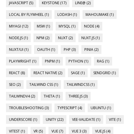
JAVASCRIPT (5)
KEYSTONE (17)
LINE@ (2)
LOCAL BY FLYWHEEL (1)
LODASH (1)
MAHOUMAKE (1)
MIYAGI (12)
MSW (1)
MYSQL (1)
NODE (4)
NODE.JS (1)
NPM (2)
NUXT (2)
NUXT.JS (1)
NUXT/UI (1)
OAUTH (1)
PHP (3)
PINIA (2)
PLAYWRIGHT (1)
PNPM (1)
PYTHON (1)
RAG (1)
REACT (8)
REACT NATIVE (2)
SAGE (1)
SENDGRID (1)
SEO (2)
TAILWIND CSS (1)
TAILWINDCSS (1)
TAILWINDV4 (2)
THETA (1)
THREE.JS (3)
TROUBLESHOOTING (3)
TYPESCRIPT (4)
UBUNTU (1)
UNDERSCORE (1)
UNITY (22)
VEE-VALIDATE (1)
VITE (1)
VITEST (1)
VR (5)
VUE (7)
VUE 3 (3)
VUE.JS (4)