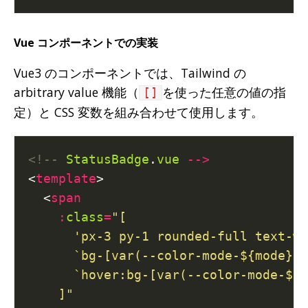
Vue コンポーネントでの実装
Vue3 のコンポーネントでは、Tailwind の
arbitrary value 機能（
を使った任意の値の指
[]
定）と CSS 変数を組み合わせて使用します。
<!--
StatusBadge
.
vue
-->
<
template
  <
span
:
class
=
    ]"