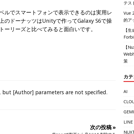
テス
ベルでスマートフォンで表示できるのは実用レ
Vue 
ーナッツはUnityで作ってGalaxy S6で操
的ア
トーリーズと比べてみると面白いです。
【生成
For
【Nux
Web
策
カテ
 but [Author] parameters are not specified.
AI
CLO
GEMI
LINE
次の投稿 »
NUXT