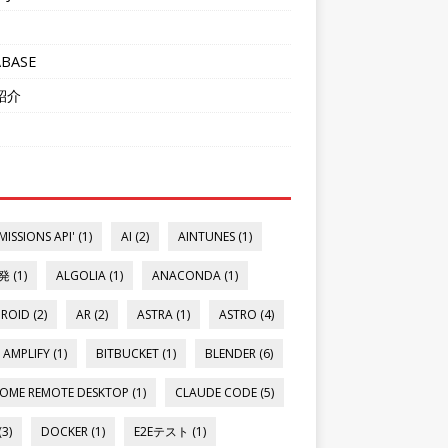
ABASE
紹介
MISSIONS API' (1)
AI (2)
AINTUNES (1)
発 (1)
ALGOLIA (1)
ANACONDA (1)
ROID (2)
AR (2)
ASTRA (1)
ASTRO (4)
AMPLIFY (1)
BITBUCKET (1)
BLENDER (6)
OME REMOTE DESKTOP (1)
CLAUDE CODE (5)
(3)
DOCKER (1)
E2Eテスト (1)