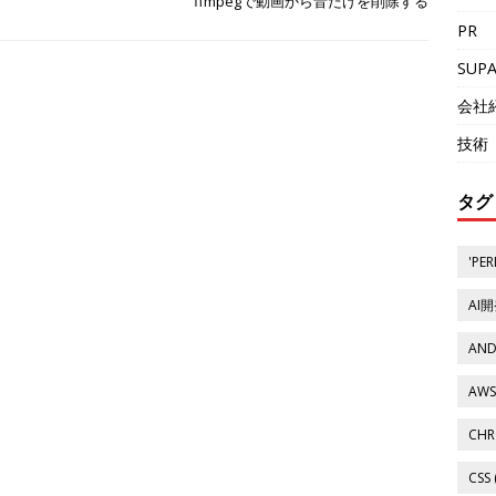
ffmpegで動画から音だけを削除する
PR
SUP
会社
技術
タグ
'PER
AI開
AND
AWS 
CHR
CSS 