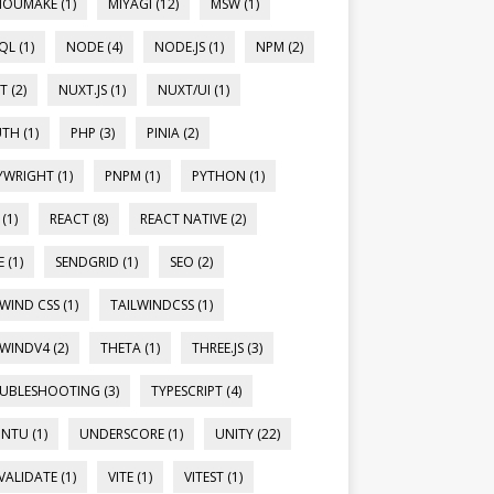
OUMAKE (1)
MIYAGI (12)
MSW (1)
L (1)
NODE (4)
NODE.JS (1)
NPM (2)
 (2)
NUXT.JS (1)
NUXT/UI (1)
TH (1)
PHP (3)
PINIA (2)
YWRIGHT (1)
PNPM (1)
PYTHON (1)
(1)
REACT (8)
REACT NATIVE (2)
 (1)
SENDGRID (1)
SEO (2)
WIND CSS (1)
TAILWINDCSS (1)
WINDV4 (2)
THETA (1)
THREE.JS (3)
UBLESHOOTING (3)
TYPESCRIPT (4)
NTU (1)
UNDERSCORE (1)
UNITY (22)
VALIDATE (1)
VITE (1)
VITEST (1)