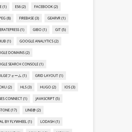
 (1)
ES6 (2)
FACEBOOK (2)
EG (8)
FIREBASE (3)
GEARVR (1)
ERATEPRESS (1)
GIBO (1)
GIT (5)
UB (1)
GOOGLE ANALYTICS (2)
GLE DOMAINS (2)
GLE SEARCH CONSOLE (1)
LGEフォーム (1)
GRID LAYOUT (1)
OKU (2)
HLS (3)
HUGO (2)
IOS (3)
NES CONNECT (1)
JAVASCRIPT (5)
STONE (17)
LINE@ (2)
AL BY FLYWHEEL (1)
LODASH (1)