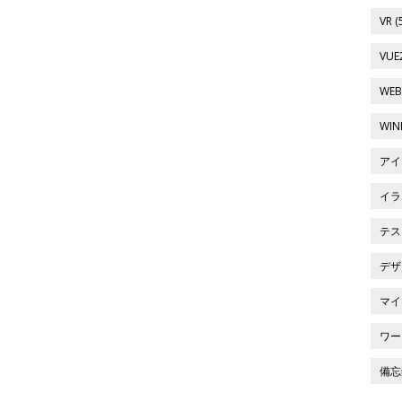
VR (
VUE2
WEB
WIN
アイコ
イラス
テスト
デザイ
マイ
ワー
備忘録