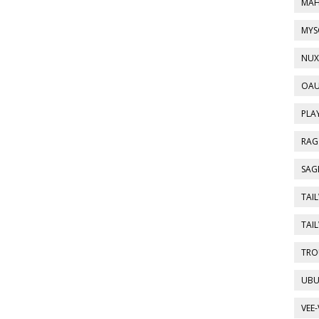
MAH
MYSQ
NUXT
OAU
PLA
RAG 
SAGE
TAIL
TAIL
TRO
UBU
VEE-