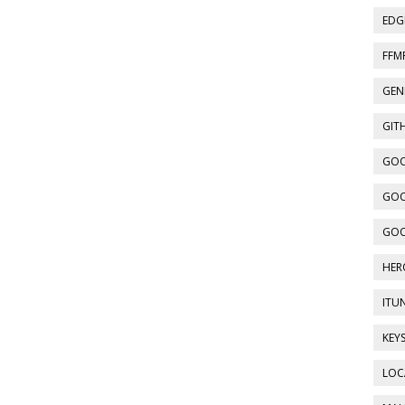
EDGE
FFMP
GEN
GITH
GOO
GOO
GOO
HER
ITU
KEY
LOC